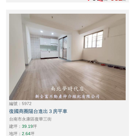
編號：5972
復國商圈陽台進出３房平車
台南市永康區復華三街
建坪：
39.19
坪
地坪：
2.64
坪