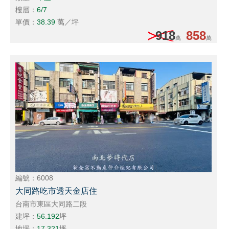
樓層：
6/7
單價：
38.39
萬／坪
918
858
萬
萬
編號：6008
大同路吃市透天金店住
台南市東區大同路二段
建坪：
56.192
坪
地坪：
17.321
坪