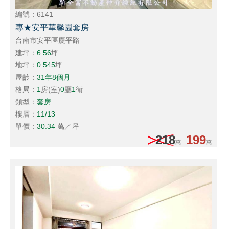
編號：6141
專★安平華馨園套房
台南市安平區慶平路
建坪：
6.56
坪
地坪：
0.545
坪
屋齡：
31年8個月
格局：
1
房(室)
0
廳
1
衛
類型：
套房
樓層：
11/13
單價：
30.34
萬／坪
218
199
萬
萬