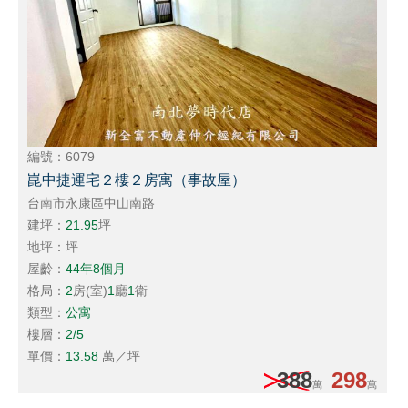
編號：6079
崑中捷運宅２樓２房寓（事故屋）
台南市永康區中山南路
建坪：
21.95
坪
地坪：
坪
屋齡：
44年8個月
格局：
2
房(室)
1
廳
1
衛
類型：
公寓
樓層：
2/5
單價：
13.58
萬／坪
388
298
萬
萬