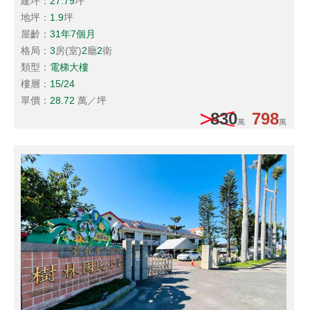
建坪：
27.79
坪
地坪：
1.9
坪
屋齡：
31年7個月
格局：
3
房(室)
2
廳
2
衛
類型：
電梯大樓
樓層：
15/24
單價：
28.72
萬／坪
830
798
萬
萬