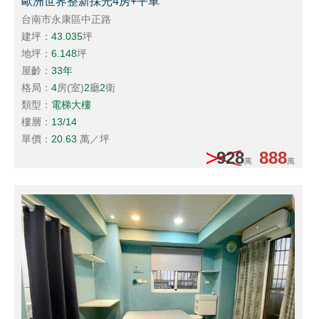
歐洲世界整新採光4房+平車
台南市永康區中正路
建坪：
43.035
坪
地坪：
6.148
坪
屋齡：
33年
格局：
4
房(室)
2
廳
2
衛
類型：
電梯大樓
樓層：
13/14
單價：
20.63
萬／坪
928
888
萬
萬