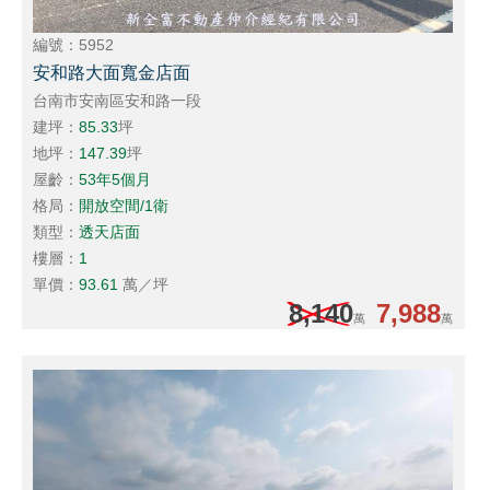
編號：5952
安和路大面寬金店面
台南市安南區安和路一段
建坪：
85.33
坪
地坪：
147.39
坪
屋齡：
53年5個月
格局：
開放空間/1衛
類型：
透天店面
樓層：
1
單價：
93.61
萬／坪
8,140
7,988
萬
萬