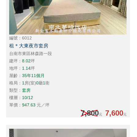
編號：6012
租＊大東夜市套房
台南市東區林森路一段
建坪：
8.02
坪
地坪：
1.14
坪
屋齡：
35年11個月
格局：
1
房(室)
0
廳
1
衛
類型：
套房
樓層：
10/12
單價：
947.63
元／坪
7,800
7,600
元
元