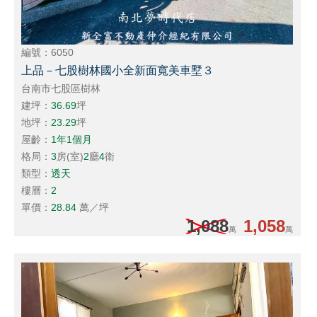
編號：6050
上品－七股樹林國小全新面寬美車墅３
台南市七股區樹林
建坪：
36.69
坪
地坪：
23.29
坪
屋齡：
1年1個月
格局：
3
房(室)
2
廳
4
衛
類型：
透天
樓層：
2
單價：
28.84
萬／坪
1,088
1,058
萬
萬