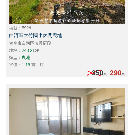
編號：5929
白河區大竹國小休閒農地
台南市白河區海豐厝段
地坪：
243.21
坪
類型：
農地
單價：
1.19
萬／坪
350
290
萬
萬