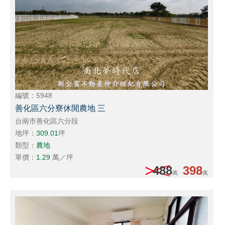
編號：5948
善化區六分寮休閒農地 三
台南市善化區六分段
地坪：
309.01
坪
類型：
農地
單價：
1.29
萬／坪
488
398
萬
萬