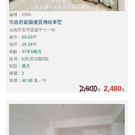
編號：5986
市政府庭園優質傳統車墅
台南市安平區建平十一街
建坪：
50.63
坪
地坪：
29.34
坪
屋齡：
37年5個月
格局：
5
房(室)
2
廳
3
衛
類型：
透天
樓層：
2
單價：
48.98
萬／坪
2,500
2,480
萬
萬