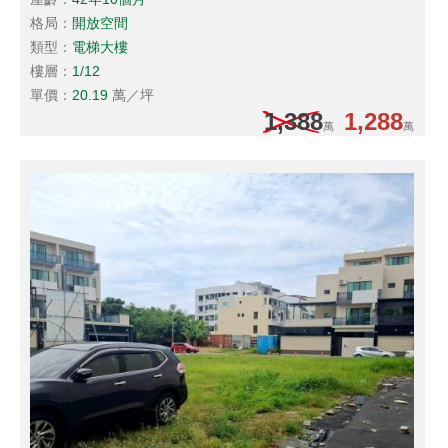
格局：
開放空間
類型：
電梯大樓
樓層：
1/12
單價：
20.19
萬／坪
1,388
1,288
萬
萬