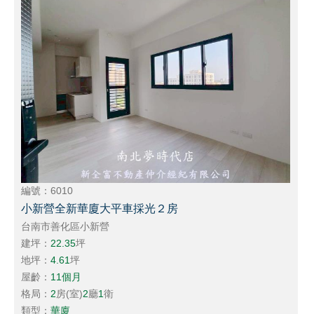
編號：6010
小新營全新華廈大平車採光２房
台南市善化區小新營
建坪：
22.35
坪
地坪：
4.61
坪
屋齡：
11個月
格局：
2
房(室)
2
廳
1
衛
類型：
華廈