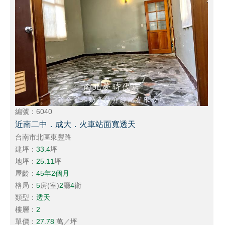
編號：6040
近南二中．成大．火車站面寬透天
台南市北區東豐路
建坪：
33.4
坪
地坪：
25.11
坪
屋齡：
45年2個月
格局：
5
房(室)
2
廳
4
衛
類型：
透天
樓層：
2
單價：
27.78
萬／坪