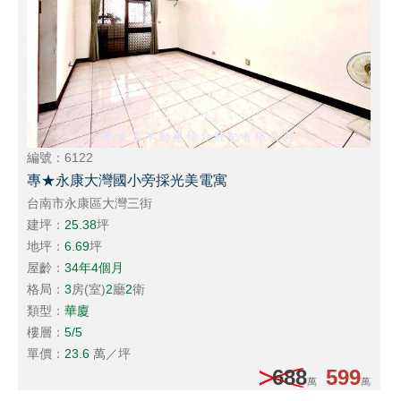
編號：6122
專★永康大灣國小旁採光美電寓
台南市永康區大灣三街
建坪：
25.38
坪
地坪：
6.69
坪
屋齡：
34年4個月
格局：
3
房(室)
2
廳
2
衛
類型：
華廈
樓層：
5/5
單價：
23.6
萬／坪
688
599
萬
萬