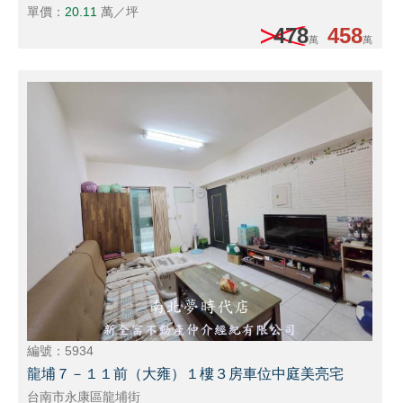
單價：
20.11
萬／坪
478
458
萬
萬
編號：5934
龍埔７－１１前（大雍）１樓３房車位中庭美亮宅
台南市永康區龍埔街