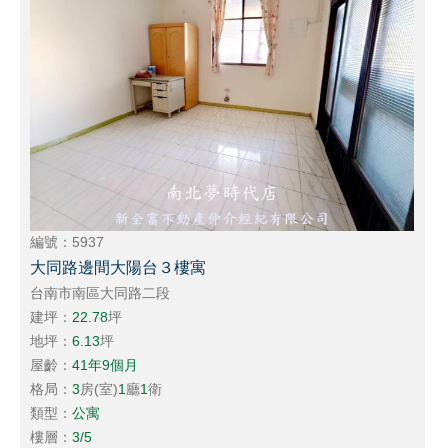
編號：5937
大同路邊間大陽台３樓寓
台南市南區大同路二段
建坪：
22.78
坪
地坪：
6.13
坪
屋齡：
41年9個月
格局：
3
房(室)
1
廳
1
衛
類型：
公寓
樓層：
3/5