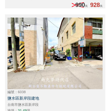
990
928
萬
萬
編號：6038
鹽水區新岸段建地
台南市鹽水區新岸段
地坪：
31.49
坪