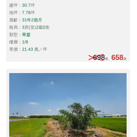
建坪：
30.7
坪
地坪：
7.78
坪
屋齡：
31年2個月
格局：
3
房(室)
2
廳
2
衛
類型：
華廈
樓層：
1/8
單價：
21.43
萬／坪
698
658
萬
萬