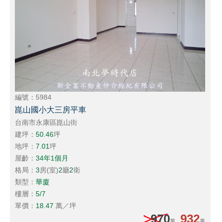
編號：5984
崑山國小大三房平車
台南市永康區崑山街
建坪：
50.46
坪
地坪：
7.01
坪
屋齡：
34年1個月
格局：
3
房(室)
2
廳
2
衛
類型：
華廈
樓層：
5/7
單價：
18.47
萬／坪
970
932
萬
萬