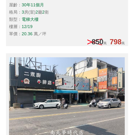
屋齡：
30年11個月
格局：
3
房(室)
2
廳
2
衛
類型：
電梯大樓
樓層：
12/19
單價：
20.36
萬／坪
850
798
萬
萬