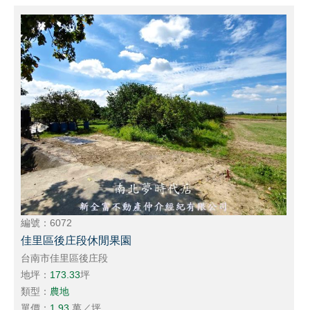
編號：6072
佳里區後庄段休閒果園
台南市佳里區後庄段
地坪：
173.33
坪
類型：
農地
單價：
1.93
萬／坪