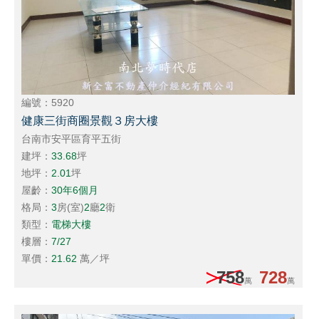
編號：5920
健康三街商圈景觀３房大樓
台南市安平區育平五街
建坪：
33.68
坪
地坪：
2.01
坪
屋齡：
30年6個月
格局：
3
房(室)
2
廳
2
衛
類型：
電梯大樓
樓層：
7/27
單價：
21.62
萬／坪
758
728
萬
萬