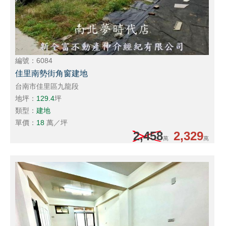
編號：6084
佳里南勢街角窗建地
台南市佳里區九龍段
地坪：
129.4
坪
類型：
建地
單價：
18
萬／坪
2,458
2,329
萬
萬