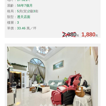
屋齡：
56年7個月
格局：
5
房(室)
2
廳
3
衛
類型：
透天店面
樓層：
3
單價：
33.46
萬／坪
2,080
1,880
萬
萬