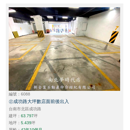
編號：6088
㊣成功路大坪數店面前後出入
台南市北區成功路
建坪：
63.797
坪
地坪：
5.439
坪
屋齡：
42年10個月