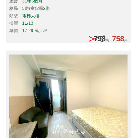
屋齡：
31年6個月
格局：
3
房(室)
2
廳
2
衛
類型：
電梯大樓
樓層：
11/13
單價：
17.29
萬／坪
798
758
萬
萬