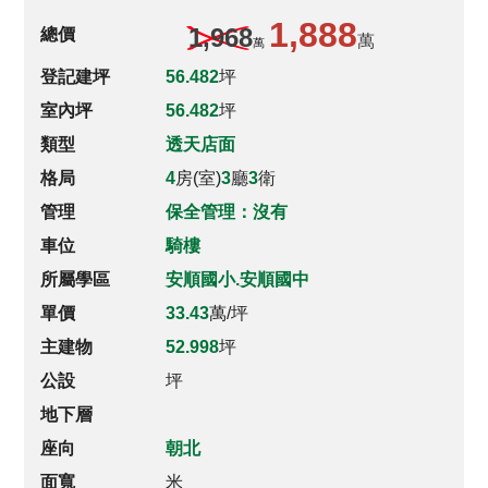
1,888
1,968
總價
萬
萬
登記建坪
56.482
坪
室內坪
56.482
坪
類型
透天店面
格局
4
房(室)
3
廳
3
衛
管理
保全管理：沒有
車位
騎樓
所屬學區
安順國小.安順國中
單價
33.43
萬/坪
主建物
52.998
坪
公設
坪
地下層
座向
朝北
面寬
米