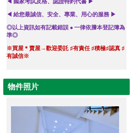
◀
國家考試及格、認證特約代書
▶
◀
給您最誠信、安全、專業、用心的服務
▶
◎以上資訊如有記載錯誤
●
一律依謄本登記簿為
準◎
※買屋＊賣屋→歡迎委託
有責任
積極
認真
♯
♯
♯
♯
有誠信※
物件照片