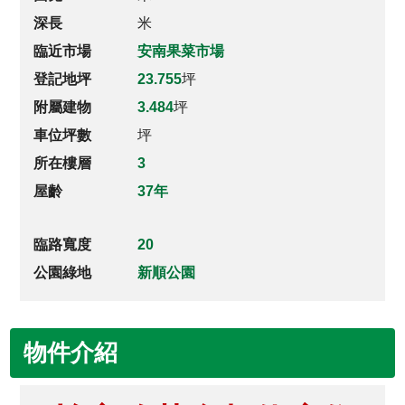
深長
米
臨近市場
安南果菜市場
登記地坪
23.755
坪
附屬建物
3.484
坪
車位坪數
坪
所在樓層
3
屋齡
37年
臨路寬度
20
公園綠地
新順公園
物件介紹