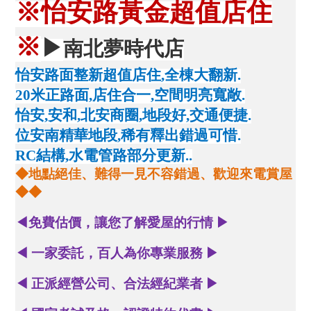
※怡安路黃金超值店住
※
▶
南北夢時代店
怡安路面整新超值店住,全棟大翻新.
20
米正路面,店住合一,空間明亮寬敞.
怡安,安和,北安商圈,地段好,交通便捷.
位安南精華地段,稀有釋出錯過可惜.
RC
結構,水電管路部分更新..
◆
地點絕佳、難得一見不容錯過、歡迎來電賞屋
◆◆
◀
免費估價，讓您了解愛屋的行情
▶
◀
一家委託，百人為你專業服務
▶
◀
正派經營公司、合法經紀業者
▶