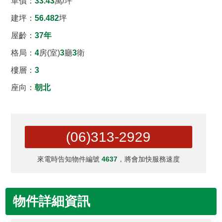
單價：
33.43
萬/坪
建坪
：
56.482
坪
屋齡：
37年
格局：
4
房(室)
3
廳
3
衛
樓層：
3
座向：
朝北
(06)313-2929
來電時告知物件編號
4637
，將會加快服務速度
物件詳細資訊